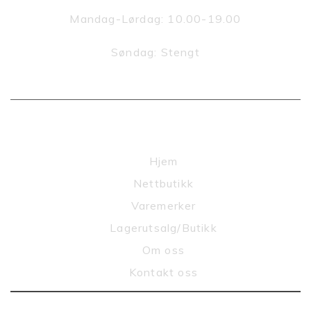
Mandag-Lørdag: 10.00-19.00
Søndag: Stengt
SITEMAP
Hjem
Nettbutikk
Varemerker
Lagerutsalg/Butikk
Om oss
Kontakt oss