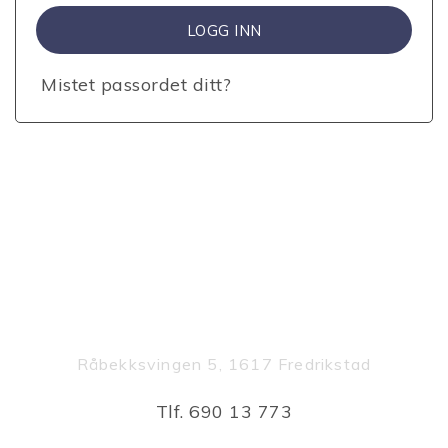
LOGG INN
Mistet passordet ditt?
KONTOR OG LAGER
Råbekksvingen 5, 1617 Fredrikstad
Tlf. 690 13 773