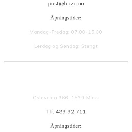
post@baza.no
Åpningstider:
Mandag-Fredag: 07.00-15.00
Lørdag og Søndag: Stengt
LAGERUTSALG/BUTIKK
Osloveien 366, 1539 Moss
Tlf. 489 92 711
Åpningstider: