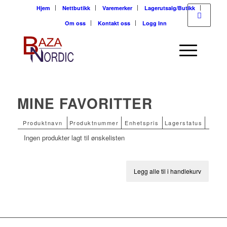
Hjem
Nettbutikk
Varemerker
Lagerutsalg/Butikk
Om oss
Kontakt oss
Logg Inn
MINE FAVORITTER
Produktnavn
Produktnummer
Enhetspris
Lagerstatus
Ingen produkter lagt til ønskelisten
Legg alle til i handlekurv